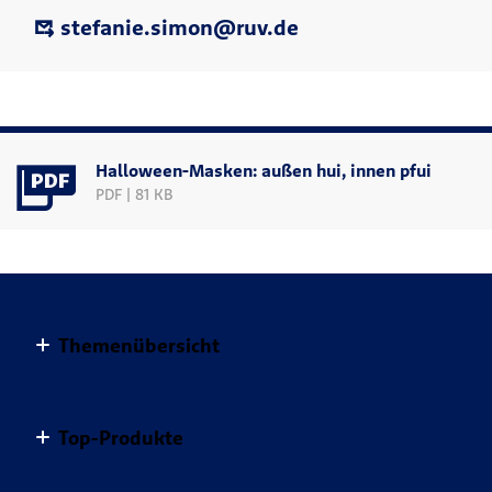
stefanie.simon@ruv.de
Halloween-Masken: außen hui, innen pfui
PDF | 81 KB
Themenübersicht
Altersvorsorge
Top-Produkte
Haus & Wohnung
Einkommensvorsorge & Familie