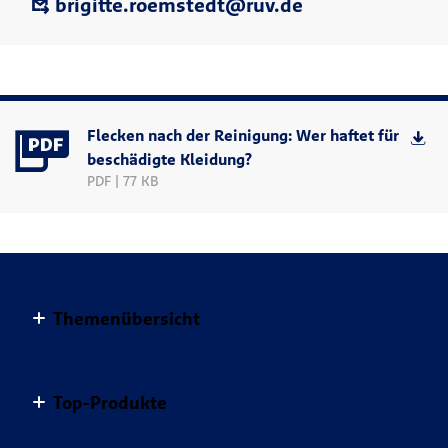
brigitte.roemstedt@ruv.de
Flecken nach der Reinigung: Wer haftet für
beschädigte Kleidung?
PDF | 77 KB
Themenübersicht
Altersvorsorge
Top-Produkte
Haus & Wohnung