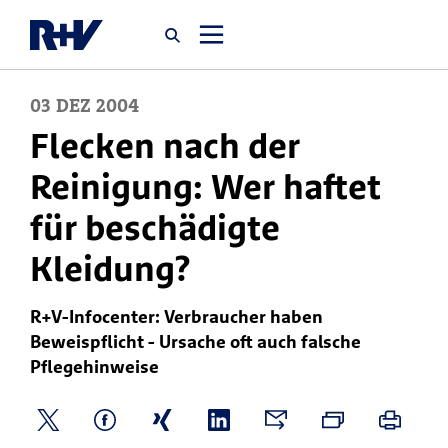
03
DEZ
2004
Startseite
Flecken nach der
Reinigung: Wer haftet
Newsroom
für beschädigte
Über uns
Kleidung?
Karriere
R+V-Infocenter: Verbraucher haben
Jobsuche
Beweispflicht - Ursache oft auch falsche
Pflegehinweise