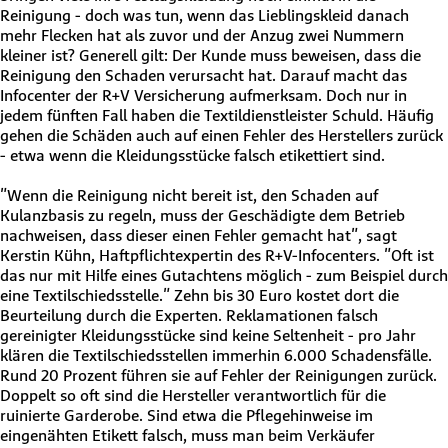
Reinigung - doch was tun, wenn das Lieblingskleid danach
mehr Flecken hat als zuvor und der Anzug zwei Nummern
kleiner ist? Generell gilt: Der Kunde muss beweisen, dass die
Reinigung den Schaden verursacht hat. Darauf macht das
Infocenter der R+V Versicherung aufmerksam. Doch nur in
jedem fünften Fall haben die Textildienstleister Schuld. Häufig
gehen die Schäden auch auf einen Fehler des Herstellers zurück
- etwa wenn die Kleidungsstücke falsch etikettiert sind.
"Wenn die Reinigung nicht bereit ist, den Schaden auf
Kulanzbasis zu regeln, muss der Geschädigte dem Betrieb
nachweisen, dass dieser einen Fehler gemacht hat", sagt
Kerstin Kühn, Haftpflichtexpertin des R+V-Infocenters. "Oft ist
das nur mit Hilfe eines Gutachtens möglich - zum Beispiel durch
eine Textilschiedsstelle." Zehn bis 30 Euro kostet dort die
Beurteilung durch die Experten. Reklamationen falsch
gereinigter Kleidungsstücke sind keine Seltenheit - pro Jahr
klären die Textilschiedsstellen immerhin 6.000 Schadensfälle.
Rund 20 Prozent führen sie auf Fehler der Reinigungen zurück.
Doppelt so oft sind die Hersteller verantwortlich für die
ruinierte Garderobe. Sind etwa die Pflegehinweise im
eingenähten Etikett falsch, muss man beim Verkäufer