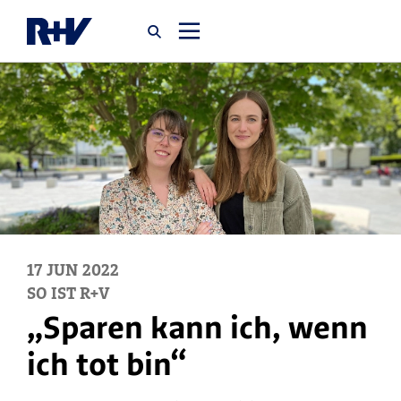
Startseite
Newsroom
Über uns
Karriere
17
JUN
2022
SO IST R+V
Jobsuche
„Sparen kann ich, wenn
ich tot bin“