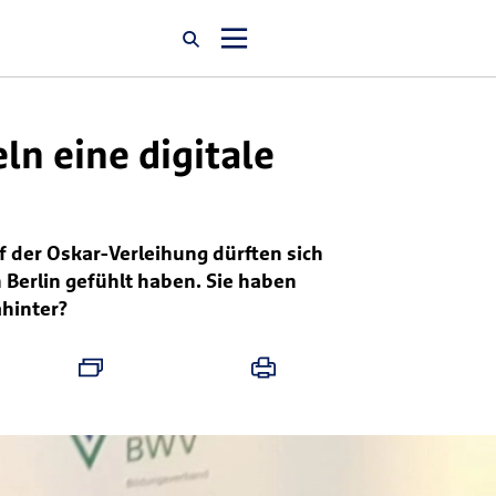
Startseite
ln eine digitale
Newsroom
f der Oskar-Verleihung dürften sich
Über uns
 Berlin gefühlt haben. Sie haben
ahinter?
Karriere
Jobsuche