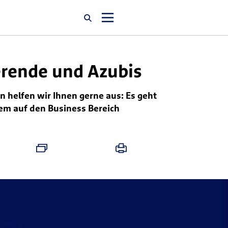
Startseite
erende und Azubis
n helfen wir Ihnen gerne aus: Es geht
Newsroom
em auf den Business Bereich
Über uns
Karriere
Jobsuche