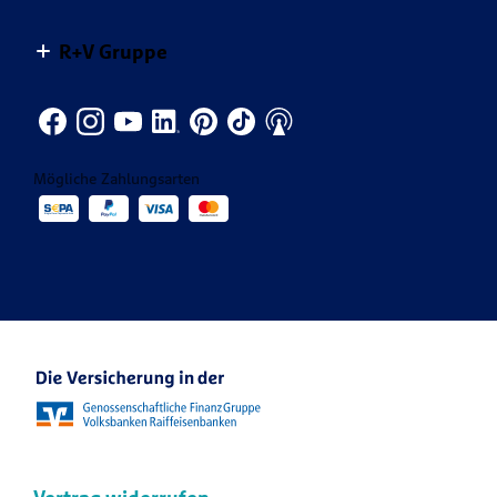
Themenspezial Naturgefahren
Unser Engagement
Dein Start bei R+V
Newsletter
Gemeinsam mehr bewegen.
Themenspezial Versicherungsmythen
R+V Gruppe
Infos für Geschäftspartner
Jobsuche
Produkte von A-Z
Themenspezial KRAVAG Truck Parking
Innendienst
CONDOR
Themenspezial Resilienz-Studie
Vertrieb
KRAVAG
Mögliche Zahlungsarten
Kontakt für die Medien
Veranstaltungen
R+V Re
Ansprechpartner Karriere
R+V Karriere Blog