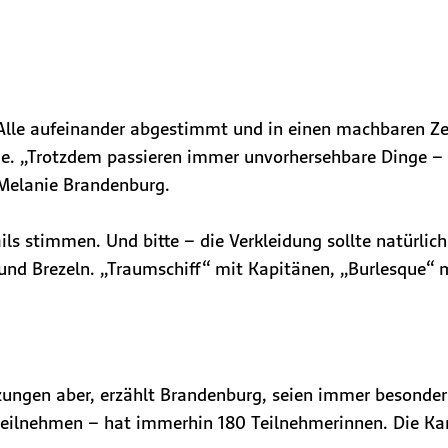
Alle aufeinander abgestimmt und in einen machbaren Z
egie. „Trotzdem passieren immer unvorhersehbare Dinge 
 Melanie Brandenburg.
ils stimmen. Und bitte – die Verkleidung sollte natürli
und Brezeln. „Traumschiff“ mit Kapitänen, „Burlesque“ 
zungen aber, erzählt Brandenburg, seien immer besonders
teilnehmen – hat immerhin 180 Teilnehmerinnen. Die Kar