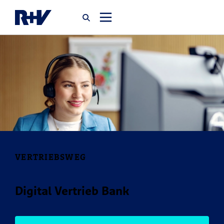
Startseite
Newsroom
Über uns
Karriere
VERTRIEBSWEG
Jobsuche
Digital Vertrieb Bank