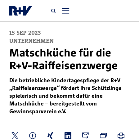
15
SEP
2023
Startseite
UNTERNEHMEN
Matschküche für die
Newsroom
R+V-Raiffeisenzwerge
Über uns
Die betriebliche Kindertagespflege der R+V
„Raiffeisenzwerge“ fördert ihre Schützlinge
Karriere
spielerisch und bekommt dafür eine
Matschküche – bereitgestellt vom
Jobsuche
Gewinnsparverein e.V.