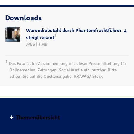
Downloads
Warendiebstahl durch Phantomfrachtführer
1
steigt rasant
JPEG | 1 MB
1
Das Foto ist im Zusammenhang mit dieser Pressemitteilung für
Onlinemedien, Zeitungen, Social Media etc. nutzbar. Bitte
achten Sie auf die Quellenangabe: KRAVAG/iStock
Themenübersicht
Altersvorsorge