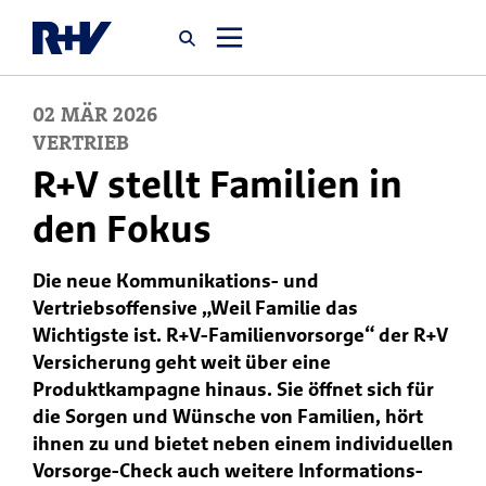
02
MÄR
2026
Startseite
VERTRIEB
R+V stellt Familien in
Newsroom
den Fokus
Über uns
Die neue Kommunikations- und
Vertriebsoffensive „Weil Familie das
Karriere
Wichtigste ist. R+V-Familienvorsorge“ der R+V
Versicherung geht weit über eine
Jobsuche
Produktkampagne hinaus. Sie öffnet sich für
die Sorgen und Wünsche von Familien, hört
ihnen zu und bietet neben einem individuellen
Vorsorge-Check auch weitere Informations-