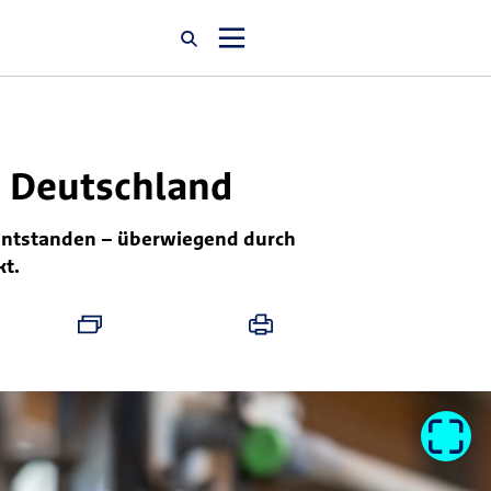
Startseite
in Deutschland
Newsroom
 entstanden – überwiegend durch
kt.
Über uns
Karriere
Jobsuche