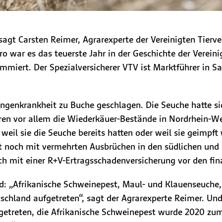
sagt Carsten Reimer, Agrarexperte der Vereinigten Tierv
o war es das teuerste Jahr in der Geschichte der Vereini
iert. Der Spezialversicherer VTV ist Marktführer in Sa
ngenkrankheit zu Buche geschlagen. Die Seuche hatte si
ren vor allem die Wiederkäuer-Bestände in Nordrhein-We
weil sie die Seuche bereits hatten oder weil sie geimpft
et noch mit vermehrten Ausbrüchen in den südlichen und
sich mit einer R+V-Ertragsschadenversicherung vor den f
rd: „Afrikanische Schweinepest, Maul- und Klauenseuche
tschland aufgetreten“, sagt der Agrarexperte Reimer. Und 
getreten, die Afrikanische Schweinepest wurde 2020 zu