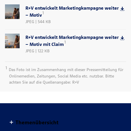
R+V entwickelt Marketingkampagne weiter
1
– Motiv
JPEG | 544 KB
R+V entwickelt Marketingkampagne weiter
1
– Motiv mit Claim
JPEG | 122 KB
1
Das Foto ist im Zusammenhang mit dieser Pressemitteilung für
Onlinemedien, Zeitungen, Social Media etc. nutzbar. Bitte
achten Sie auf die Quellenangabe: R+V
Themenübersicht