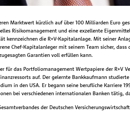
eren Marktwert kürzlich auf über 100 Milliarden Euro gesti
nelles Risiko­management und eine exzellente Eigenmittel­
tät kennzeichnen die R+V-Kapitalanlage. Mit seiner Anla
ahrene Chef-Kapitalanleger mit seinem Team sicher, dass 
ugesagten Garantien voll erfüllen kann.
eiter für das Portfoliomanagement Wertpapiere der R+V 
Finanzressorts auf. Der gelernte Bankkaufmann studierte
dium in den USA. Er begann seine berufliche Karriere 1
ionen bei verschiedenen internationalen Banken tätig, 
 Gesamtverbandes der Deutschen Versicherungswirtschaft