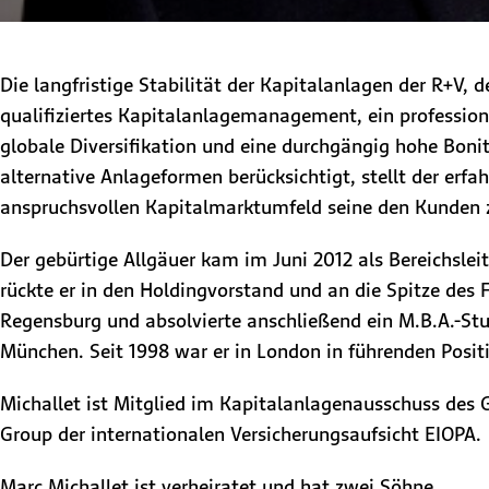
Die langfristige Stabilität der Kapitalanlagen der R+V, d
qualifiziertes Kapital­anlage­management, ein profes­sio
globale Diversifikation und eine durchgängig hohe Boni
alternative Anlageformen berücksichtigt, stellt der erf
anspruchsvollen Kapitalmarktumfeld seine den Kunden z
Der gebürtige Allgäuer kam im Juni 2012 als Bereichsl
rückte er in den Holdingvorstand und an die Spitze des 
Regensburg und absolvierte anschließend ein M.B.A.-Stu
München. Seit 1998 war er in London in führenden Posit
Michallet ist Mitglied im Kapitalanlagenausschuss des
Group der internationalen Versicherungsaufsicht EIOPA.
Marc Michallet ist verheiratet und hat zwei Söhne.