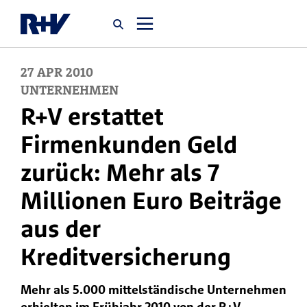
27
APR
2010
Startseite
UNTERNEHMEN
R+V erstattet
Newsroom
Firmenkunden Geld
zurück: Mehr als 7
Über uns
Millionen Euro Beiträge
Karriere
aus der
Jobsuche
Kreditversicherung
Mehr als 5.000 mittelständische Unternehmen
erhielten im Frühjahr 2010 von der R+V