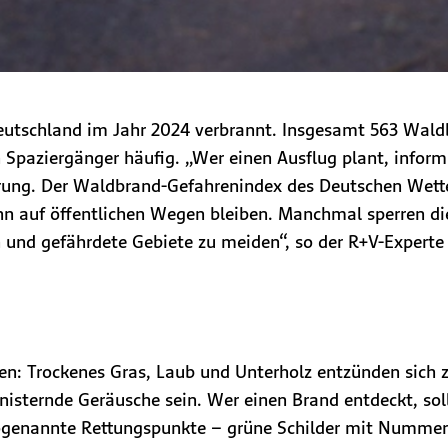
n Deutschland im Jahr 2024 verbrannt. Insgesamt 563 Wa
 Spaziergänger häufig. „Wer einen Ausflug plant, inform
rung. Der Waldbrand-Gefahrenindex des Deutschen Wetter
dann auf öffentlichen Wegen bleiben. Manchmal sperren 
 und gefährdete Gebiete zu meiden“, so der R+V-Experte 
n: Trockenes Gras, Laub und Unterholz entzünden sich 
sternde Geräusche sein. Wer einen Brand entdeckt, soll
 sogenannte Rettungspunkte – grüne Schilder mit Numm