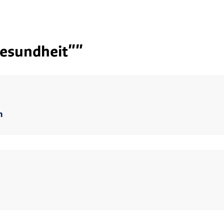
esundheit""
h