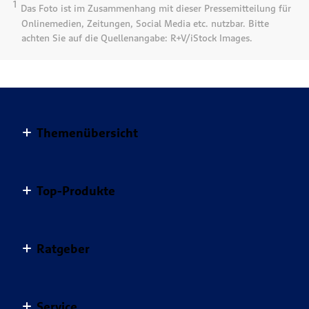
1
Das Foto ist im Zusammenhang mit dieser Pressemitteilung für
Onlinemedien, Zeitungen, Social Media etc. nutzbar. Bitte
achten Sie auf die Quellenangabe: R+V/iStock Images.
Themenübersicht
Altersvorsorge
Top-Produkte
Haus & Wohnung
Einkommensvorsorge & Familie
AnsparKombi Safe+Smart
Ratgeber
Elektronikversicherungen
Auslandsreisekrankenversicherung
Haftpflichtversicherungen
Autoversicherung
Ratgeber Übersicht
Kfz-Versicherungen für Privatkunden
Service
Berufsunfähigkeitsversicherung