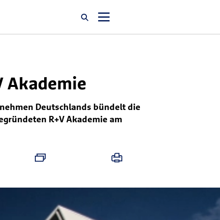
Startseite
+V Akademie
Newsroom
ernehmen Deutschlands bündelt die
u gegründeten R+V Akademie am
Über uns
Karriere
Jobsuche