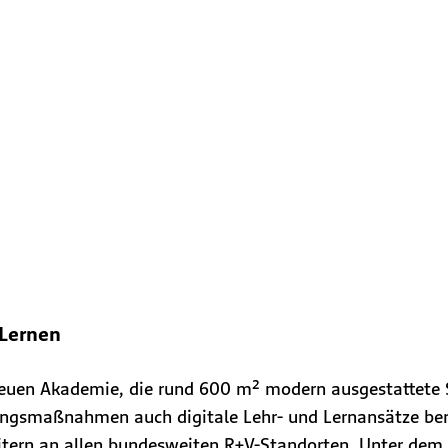
 Lernen
neuen Akademie, die rund 600 m² modern ausgestattete
dungsmaßnahmen auch digitale Lehr- und Lernansätze ber
itern an allen bundesweiten R+V-Standorten. Unter dem