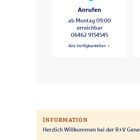
Anrufen
14:00 - 17:00
09:00 - 12:00
Mo
14:00 - 17:00
09:00 - 12:00
Di
ab Montag 09:00
09:00 - 12:00
Mi
erreichbar
14:00 - 17:00
09:00 - 12:00
Do
06462 9154545
09:00 - 12:00
Fr
Alle Verfügbarkeiten
INFORMATION
Herzlich Willkommen bei der R+V Gener