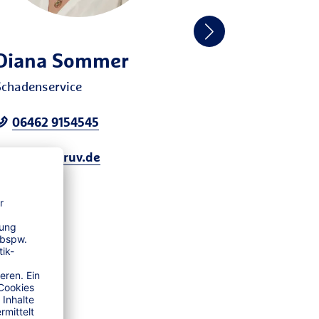
Diana Sommer
Lukas Re
Schadenservice
Kundenberater
06462 9154545
06462 915
pfeifer@ruv.de
pfeifer@ru