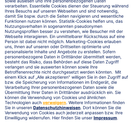
Direkt weiterempfehlen
Unsere Social-Media Kanäle
Termin
Vertrag widerrufen
Datenschutz
R+V-Impressum
Karriere