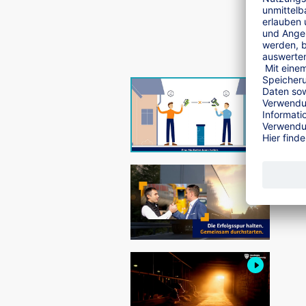
Haftpflichtversicherung
speziell f
Maschinenversicherung
für fahrb
Rechtsschutzversicherung
inklusi
Gebäude + Inhalt
für die Abdecku
Tierversicherung
für kleine und m
Transportversicherung
für Schäde