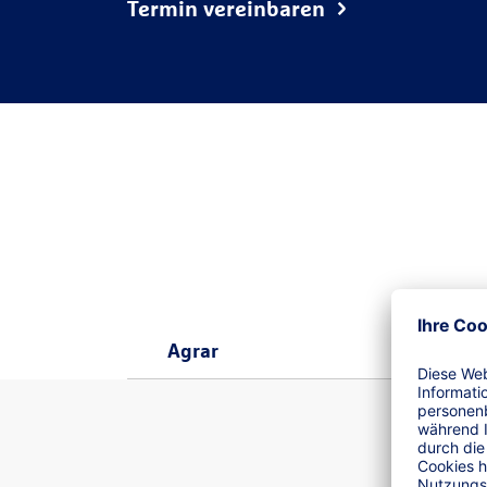
Termin vereinbaren
Agrar
Die AgrarPolice sichert alle betriebl
Folgende Bausteine stehen Ihnen zur