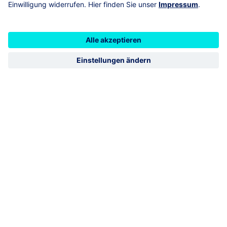
Dornaper Str. 18
42327
Wuppertal (Vohwinkel)
Lahnbeckestraße 2
45307
Essen
R+V Schadenservice 24h
0800 5331111
R+V Vertragsservice
0800 5331112