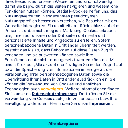
Unternehmen oder Dritten haftbar gemacht werden.
Internet- und Wirtschaftskriminalität - Sichern Sie
das Firmenvermögen umfassend gegen kriminelle
Handlungen von Dritten, beauftragten Unternehmen,
Online-Dienstleistern oder eigenen Mitarbeitern (z. B.
Betrug, Datenmanipulation über das Internet,
Diebstahl, Unterschlagung) ab.
Ist eine R+V-EnergiePolice
die richtige
Photovoltaikversicherung für
Sie?
Die R+V-EnergiePolice eignet sich für alle
Photovoltaikanlagen mit einer maximalen Nennleistung
von
750 kWp
und mit einem Höchstalter von 5 Jahren.
Sie möchten eine leistungsstärkere Anlage versichern?
Sprechen Sie uns an, gerne unterbreiten wir Ihnen ein
individuelles Angebot!