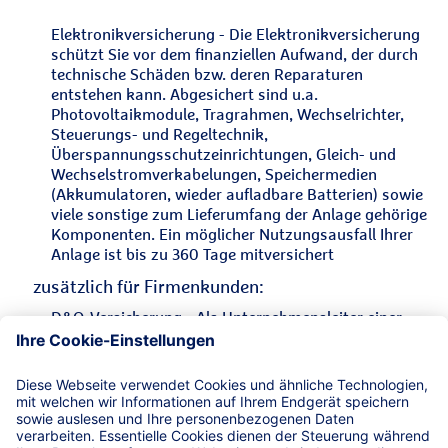
Elektronikversicherung - Die Elektronikversicherung
schützt Sie vor dem finanziellen Aufwand, der durch
technische Schäden bzw. deren Reparaturen
entstehen kann. Abgesichert sind u.a.
Photovoltaikmodule, Tragrahmen, Wechselrichter,
Steuerungs- und Regeltechnik,
Überspannungsschutzeinrichtungen, Gleich- und
Wechselstromverkabelungen, Speichermedien
(Akkumulatoren, wieder aufladbare Batterien) sowie
viele sonstige zum Lieferumfang der Anlage gehörige
Komponenten. Ein möglicher Nutzungsausfall Ihrer
Anlage ist bis zu 360 Tage mitversichert
zusätzlich für Firmenkunden:
D&O-Versicherung - Als Unternehmensleiter einer
Betreibergesellschaft für Photovoltaikanlagen haften
Sie unmittelbar und unbegrenzt mit Ihrem
Privatvermögen - auch als GmbH-Geschäftsführer.
Der Versicherungsschutz greift, wenn Sie wegen einer
Pflichtverletzung in Ausübung Ihrer Organtätigkeit
für einen Vermögensschaden von Ihrem