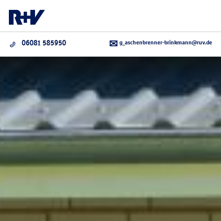
g_aschenbrenner-brinkmann@ruv.de
06081 585950