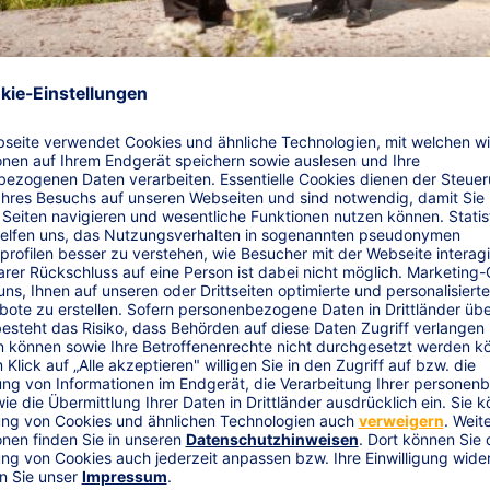
 für neue Wind­energieanla
g für neue Windenergieanlagen.
Mit dem Spezialkonzept siche
en Ausfall durch unvorhergesehene Sachschäden ab.
en