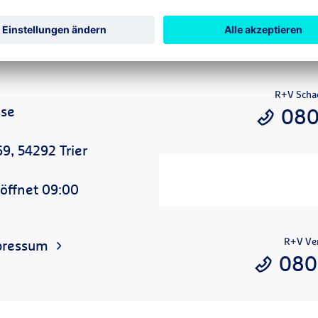
R+V Scha
sse
080
9, 54292 Trier
öffnet 09:00
R+V Ver
pressum
080