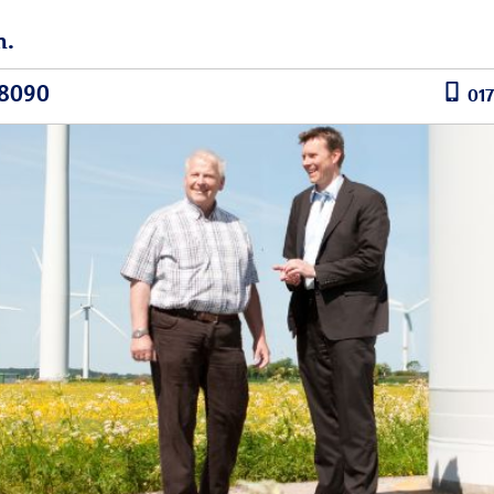
n.
78090
017