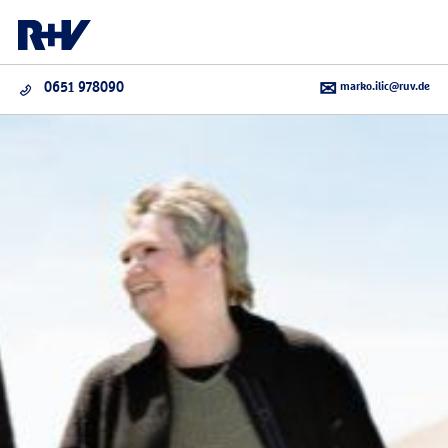
marko.ilic@ruv.de
0651 978090