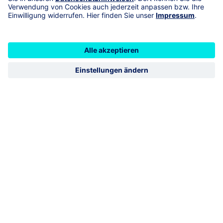
geschlossen
öffnet Montag 09:00
Vermittlerimpressum
R+V Schadenservice 24h
0800 5331111
R+V Vertragsservice
0800 5331112