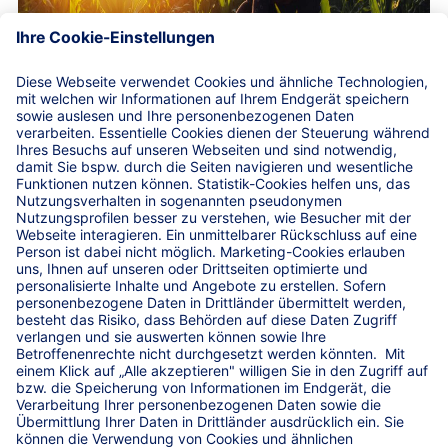
Der strategische Partner für
alle Verbände aus dem
Agrarsektor.
Wir sind der bundesweite strategische Partner für alle
„grünen Verbände“, Unternehmen sowie Haupt- und
Energiegenossenschaften aus dem Agrarsektor.
Gemeinsam verfolgen wir das Ziel einer langfristig
erfolgreichen politischen und / oder strategischen
Zusammenarbeit. Dabei treiben wir die operative
Betreuung bestehender Kooperationen stark voran. Ihnen
einen Mehrwert zu bieten, hat für uns als
genossenschaftlicher Versicherer einen hohen Stellenwert.
Zum Beispiel durch die Zulieferung aktueller