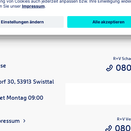
 die Transportversicherung
R+V Scha
sse
080
f 30, 53913 Swisttal
net Montag 09:00
R+V Ver
pressum
080