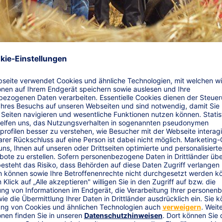
cherung
wegs sind.
In Ihren Produkten steckt Ihr ganzes Know-how, und 
icher, wenn die Ware mit Transportschäden beim Kunden eintrif
der R+V.