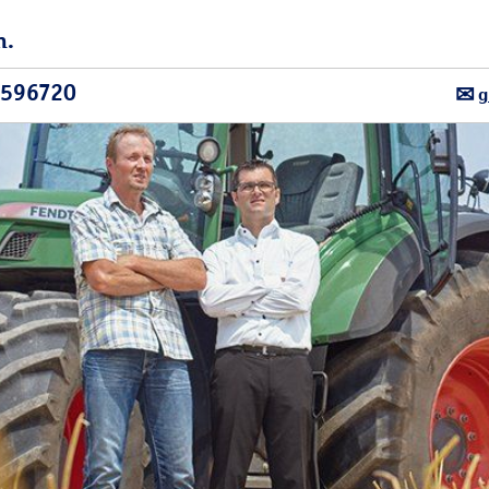
n.
9596720
g