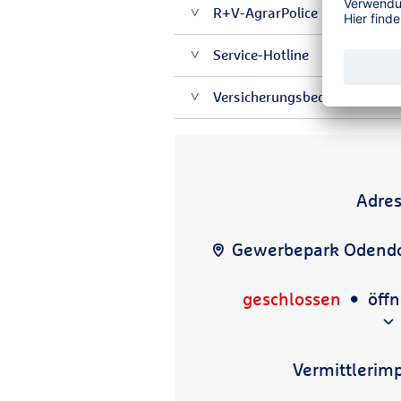
R+V-AgrarPolice
Service-Hotline
Versicherungsbedingungen für
Adre
Gewerbepark Odendor
geschlossen
öff
Vermittlerim