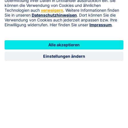
Adresse
Kampweg 7, 27419 Sittensen
geschlossen
öffnet Montag 09:00
Vermittlerimpressum
R+V Schadenservice 24h
0800 5331111
R+V Vertragsservice