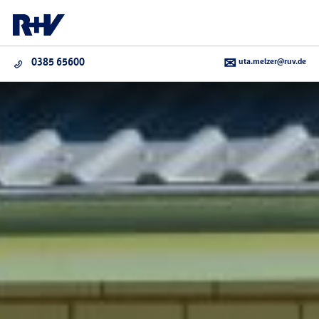
uta.melzer@ruv.de
0385 65600