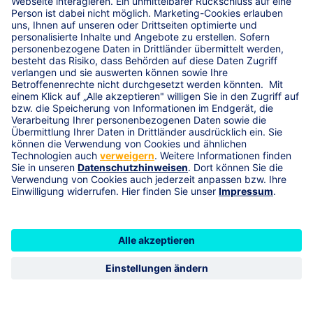
das Firmenvermögen umfassend gegen kriminelle
Handlungen von Dritten, beauftragten Unternehmen,
Online-Dienstleistern oder eigenen Mitarbeitern (z. B.
Betrug, Datenmanipulation über das Internet,
Diebstahl, Unterschlagung) ab.
Ist eine R+V-EnergiePolice
die richtige
Photovoltaikversicherung für
Sie?
Die R+V-EnergiePolice eignet sich für alle
Photovoltaikanlagen mit einer maximalen Nennleistung
von
750 kWp
und mit einem Höchstalter von 5 Jahren.
Sie möchten eine leistungsstärkere Anlage versichern?
Sprechen Sie uns an, gerne unterbreiten wir Ihnen ein
individuelles Angebot!