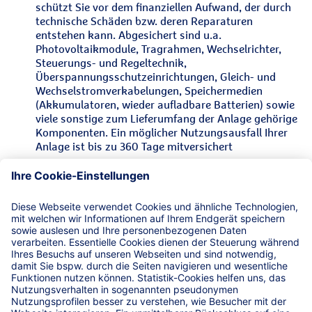
schützt Sie vor dem finanziellen Aufwand, der durch
technische Schäden bzw. deren Reparaturen
entstehen kann. Abgesichert sind u.a.
Photovoltaikmodule, Tragrahmen, Wechselrichter,
Steuerungs- und Regeltechnik,
Überspannungsschutzeinrichtungen, Gleich- und
Wechselstromverkabelungen, Speichermedien
(Akkumulatoren, wieder aufladbare Batterien) sowie
viele sonstige zum Lieferumfang der Anlage gehörige
Komponenten. Ein möglicher Nutzungsausfall Ihrer
Anlage ist bis zu 360 Tage mitversichert
zusätzlich für Firmenkunden:
D&O-Versicherung - Als Unternehmensleiter einer
Betreibergesellschaft für Photovoltaikanlagen haften
Sie unmittelbar und unbegrenzt mit Ihrem
Privatvermögen - auch als GmbH-Geschäftsführer.
Der Versicherungsschutz greift, wenn Sie wegen einer
Pflichtverletzung in Ausübung Ihrer Organtätigkeit
für einen Vermögensschaden von Ihrem
Unternehmen oder Dritten haftbar gemacht werden.
Internet- und Wirtschaftskriminalität - Sichern Sie