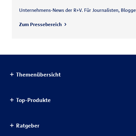
Unternehmens-News der R+V. Für Journalisten, Blogger 
Zum Pressebereich
Themenübersicht
Altersvorsorge
Top-Produkte
Haus & Wohnung
Einkommensvorsorge & Familie
AnsparKombi Safe+Smart
Ratgeber
Elektronikversicherungen
Auslandsreisekrankenversicherung