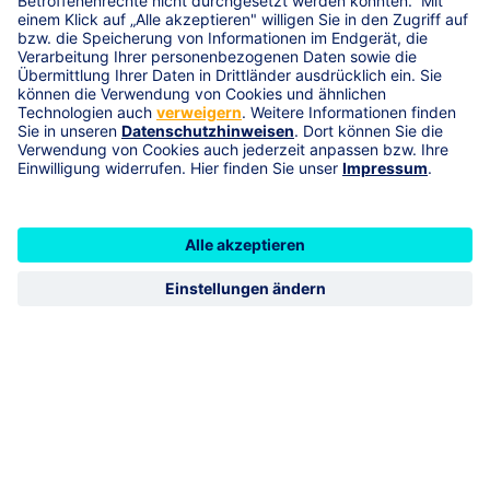
Kraftfahrzeugversicherung
Adresse
Ritterstraße 4, 74523 Schwäbisch Hall
geschlossen
öffnet Montag 08:00
Vermittlerimpressum
R+V Schadenservice 24h
0800 5331111