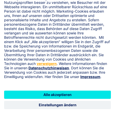
Internet- und Wirtschaftskriminalität - Sichern Sie
das Firmenvermögen umfassend gegen kriminelle
Handlungen von Dritten, beauftragten Unternehmen,
Online-Dienstleistern oder eigenen Mitarbeitern (z. B.
Betrug, Datenmanipulation über das Internet,
Diebstahl, Unterschlagung) ab.
Ist eine R+V-EnergiePolice
die richtige
Photovoltaikversicherung für
Sie?
Die R+V-EnergiePolice eignet sich für alle
Photovoltaikanlagen mit einer maximalen Nennleistung
von
750 kWp
und mit einem Höchstalter von 5 Jahren.
Sie möchten eine leistungsstärkere Anlage versichern?
Sprechen Sie uns an, gerne unterbreiten wir Ihnen ein
individuelles Angebot!