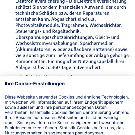
Elektronikversicherung - Die Elektronikversicherung
schützt Sie vor dem finanziellen Aufwand, der durch
technische Schäden bzw. deren Reparaturen
entstehen kann. Abgesichert sind u.a.
Photovoltaikmodule, Tragrahmen, Wechselrichter,
Steuerungs- und Regeltechnik,
Überspannungsschutzeinrichtungen, Gleich- und
Wechselstromverkabelungen, Speichermedien
(Akkumulatoren, wieder aufladbare Batterien) sowie
viele sonstige zum Lieferumfang der Anlage gehörige
Komponenten. Ein möglicher Nutzungsausfall Ihrer
Anlage ist bis zu 360 Tage mitversichert
zusätzlich für Firmenkunden:
D&O-Versicherung - Als Unternehmensleiter einer
Betreibergesellschaft für Photovoltaikanlagen haften
Sie unmittelbar und unbegrenzt mit Ihrem
Privatvermögen - auch als GmbH-Geschäftsführer.
Der Versicherungsschutz greift, wenn Sie wegen einer
Pflichtverletzung in Ausübung Ihrer Organtätigkeit
für einen Vermögensschaden von Ihrem
Unternehmen oder Dritten haftbar gemacht werden.