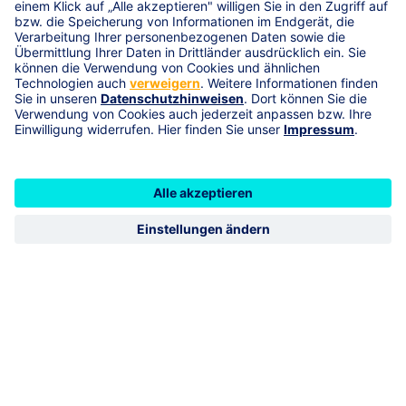
Adresse
Freiberger Straße 424, 09526
Olbernhau-Pfaffroda
geöffnet
schließt 14:00
Vermittlerimpressum
R+V Schadenservice 24h
0800 5331111