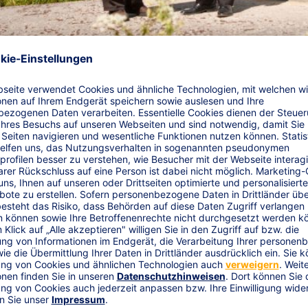
 für neue Wind­energieanla
g für neue Windenergieanlagen.
Mit dem Spezialkonzept siche
en Ausfall durch unvorhergesehene Sachschäden ab.
en