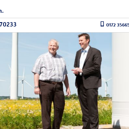
n.
 70233
0172 3566