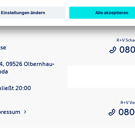
R+V Scha
sse
080
24, 09526 Olbernhau-
oda
hließt 20:00
R+V Ver
080
pressum