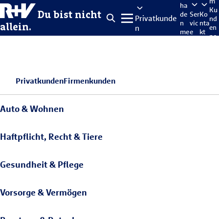
m
ha
Ku
Du bist nicht
de
Ser
Ko
Privatkunde
nd
n
vic
nta
allein.
n
en
me
e
kt
po
lde
rta
n
l
Privatkunden
Firmenkunden
Auto & Wohnen
Haftpflicht, Recht & Tiere
Gesundheit & Pflege
Vorsorge & Vermögen