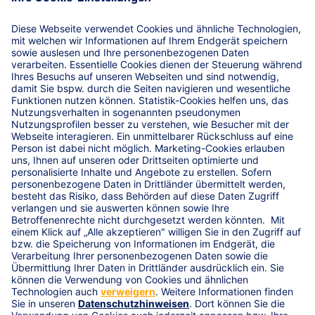
R+V Schadenservice 24h
0800 5331111
R+V Vertragsservice
0800 5331112