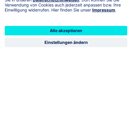
Versicherungen
Adresse
Am Dorfanger 36, 16775 Löwenberger
Land Nassenheide
geschlossen
öffnet Montag 09:00
Vermittlerimpressum
R+V Schadenservice 24h