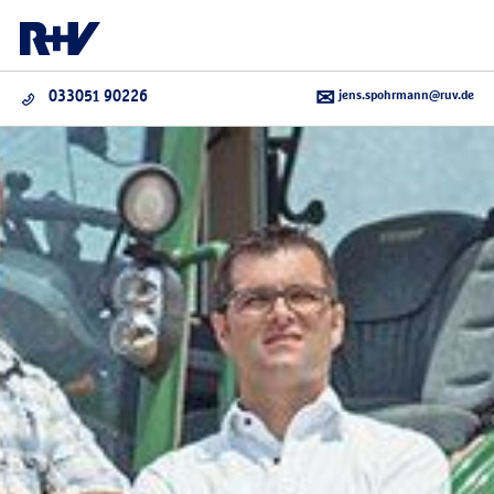
jens.spohrmann@ruv.de
033051 90226