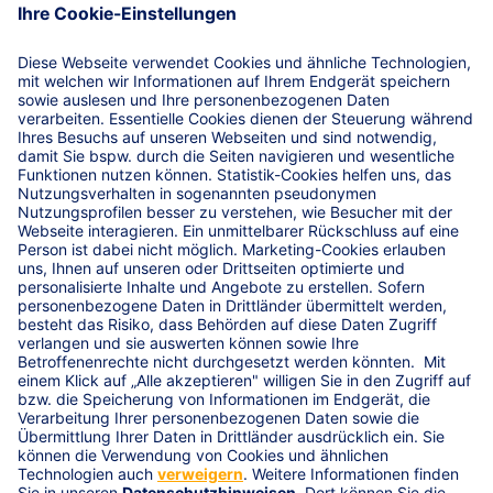
Verkaufsautomaten und elektronische Zubehörteile
Rundumschutz gegen unvorhergesehen eintretende
Sachschäden sowie Abhandenkommen durch Diebstahl,
Einbruchdiebstahl, Raub oder Plünderung (außer für
stationäre Maschinen)
Schutz vor teuren Reparaturen oder
Wiederbeschaffungskosten
ohne Mehrpreis beim Betrieb mit Pflanzenölen
Leistungen
R+V-AgrarPolice
Service-Hotline
Versicherungsbedingungen für die Technischen