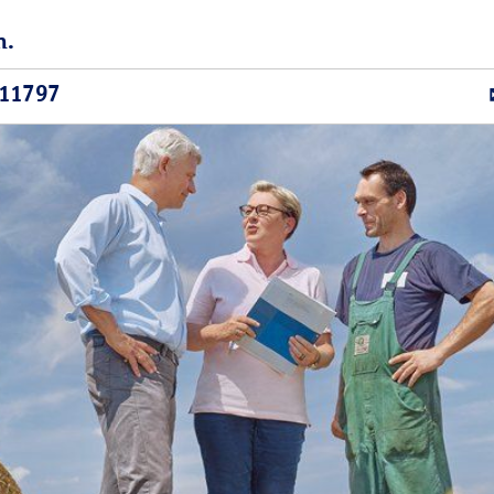
n.
11797