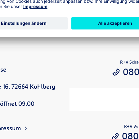
it der Interessengemeinschaft der Land- und Forstwirtschaft 
 Deutschen Bauernverband (DBV)
R+V Scha
sse
080
 16, 72664 Kohlberg
öffnet 09:00
R+V Ver
pressum
080