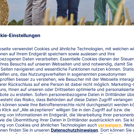
tersversorgung
ter vorsorgen - so geht beides.
Wer im Alter keine finanziellen 
r betrieblichen Altersversorgung der R+V sorgen Sie zuverlässig 
d Sozialversicherung.