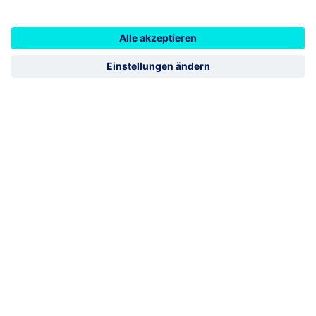
Arbeitskreisen der Verbände. Im Fokus unserer
Tätigkeiten steht dabei immer die Festigung der
Partnerschaft mit dem landwirtschaftlichen Berufsstand.
Das bietet das