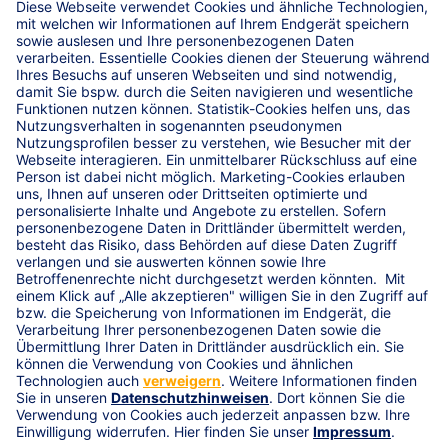
Der strategische Partner für
alle Verbände aus dem
Agrarsektor.
Wir sind der bundesweite strategische Partner für alle
„grünen Verbände“, Unternehmen sowie Haupt- und
Energiegenossenschaften aus dem Agrarsektor.
Gemeinsam verfolgen wir das Ziel einer langfristig
erfolgreichen politischen und / oder strategischen
Zusammenarbeit. Dabei treiben wir die operative
Betreuung bestehender Kooperationen stark voran. Ihnen
einen Mehrwert zu bieten, hat für uns als
genossenschaftlicher Versicherer einen hohen Stellenwert.
Zum Beispiel durch die Zulieferung aktueller
Fachinformationen für Verbandsmedien oder die
Vorstellung neuer Versicherungsthemen in den Fach- und