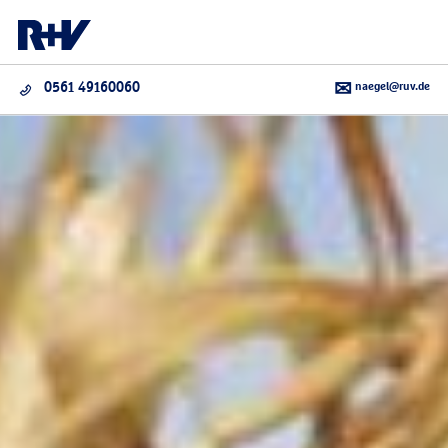
naegel@ruv.de
0561 49160060