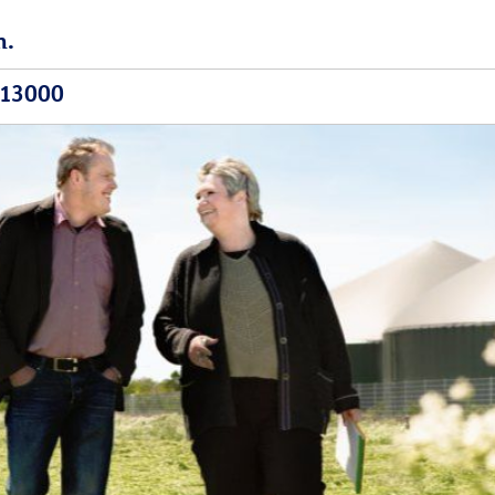
n.
913000