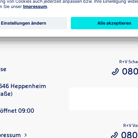
en
R+V Scha
sse
080
64646 Heppenheim
raße)
öffnet 09:00
R+V Ver
080
pressum