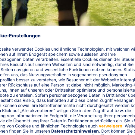
send und überschneidungsfrei.
Energieerzeugung aus Biogas - 
etriebsunterbrechung infolge einer Tierseuche. Das Biogaskon
Wirtschaftlichkeit Ihrer Anlage ab.