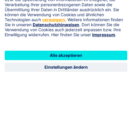
Adresse
Hainstädter Straße 6, 63456 Hanau
geschlossen
öffnet 09:00
Vermittlerimpressum
R+V Schadenservice 24h
0800 5331111