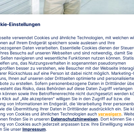
erkredit-Versicherung
mige Einzelforderungen.
Ihr Unternehmen produziert und liefer
ag nicht, leidet darunter die Bonität Ihres Unternehmens. Die 
bsicherung und bietet Schutz für große Einzelforderungen aus s