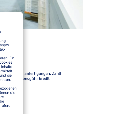
t auch Spezialanfertigungen. Zahlt
R+V-Investitionsgüterkredit-
peziellen