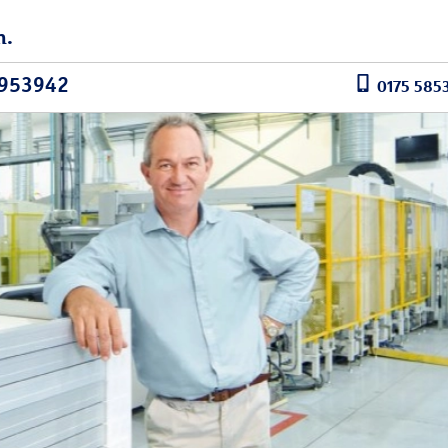
n.
3953942
0175 585