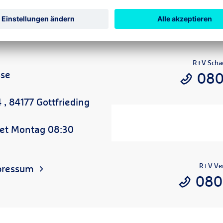
 die Investitionsgüterkredit-Versicherung
R+V Scha
sse
080
 , 84177 Gottfrieding
net Montag 08:30
R+V Ver
pressum
080