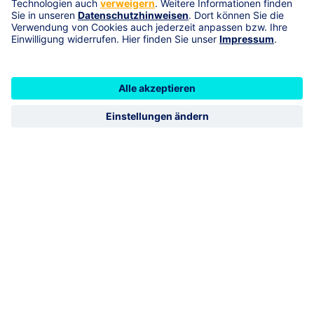
Unsere Standorte
Bregstraße 35
78120
Furtwangen
Mühleweg 17
79787
Lauchringen
R+V Schadenservice 24h
0800 5331111
R+V Vertragsservice
0800 5331112