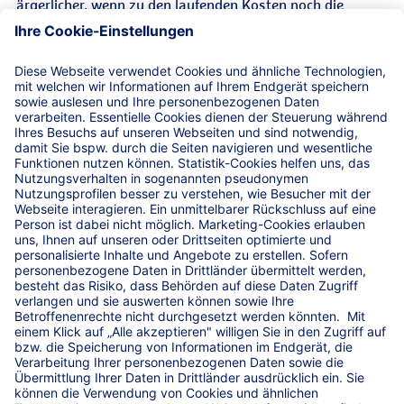
ärgerlicher, wenn zu den laufenden Kosten noch die
ungeplanten Ausgaben durch Unfälle oder
Rangierschäden kommen. Davor schützt Sie die Kfz-
BranchenPolice der R+V.
Leistungen
Unser zusätzliches Versicherungsangebot
Andere Fuhrparkgrößen
Service-Hotline
Versicherungsbedingungen für die Kfz-
BranchenPolice