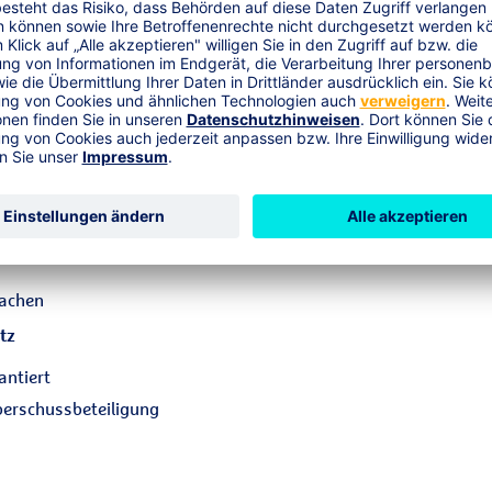
uelle Lösungen, Vertragsgestaltung,
tzung
n Ihrem Unternehmen durch Beratung der
Umsetzungspaket.
rbeitnehmer:
inbarkeit von Job und Freizeit
 – selbst finanziell den Vorruhestand
machen
tz
antiert
Überschussbeteiligung