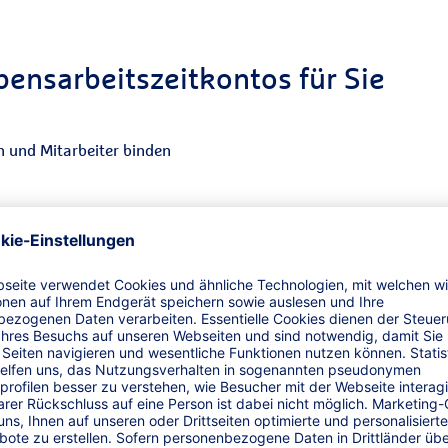
bensarbeitszeitkontos für Sie
rn und Mitarbeiter binden
ierung von Vorruhestandslösungen
n Arbeitseinsatz und Altersstruktur im
 Ein– und Auszahlungen
+V:
aus einer Hand: Beratung, Modellgestaltung,
lvenzschutz
rzeit online Einblick in das