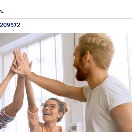
n.
9209572