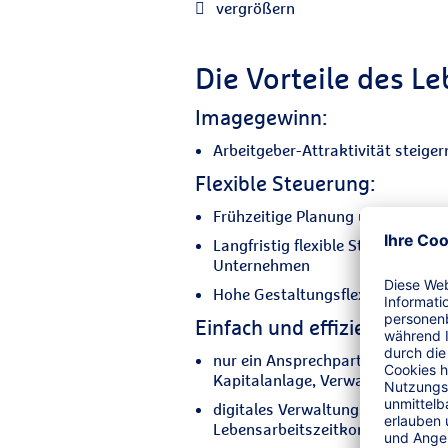
vergrößern
Die Vorteile des Le
Imagegewinn:
Arbeitgeber-Attraktivität steige
Flexible Steuerung:
Frühzeitige Planung und Finanz
Langfristig flexible Steuerung vo
Unternehmen
Hohe Gestaltungsflexibilität bei
Einfach und effizient mit R
nur ein Ansprechpartner - alles 
Kapitalanlage, Verwaltung, Inso
digitales Verwaltungsportal - jede
Lebensarbeitszeitkonto.