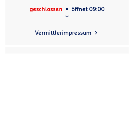
geschlossen
öffnet 09:00
Vermittlerimpressum
R+V Schadenservice 24h
0800 5331111
R+V Vertragsservice
0800 5331112