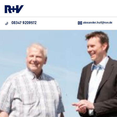
alexander.huf@ruv.de
08347 9209572