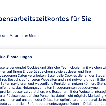
bensarbeitszeitkontos für Sie
rn und Mitarbeiter binden
ierung von Vorruhestandslösungen
n Arbeitseinsatz und Altersstruktur im
 Ein– und Auszahlungen
+V:
aus einer Hand: Beratung, Modellgestaltung,
lvenzschutz
rzeit online Einblick in das