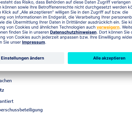
uelle Lösungen, Vertragsgestaltung,
tzung
n Ihrem Unternehmen durch Beratung der
Umsetzungspaket.
rbeitnehmer:
inbarkeit von Job und Freizeit
 – selbst finanziell den Vorruhestand
machen
tz
antiert
Überschussbeteiligung