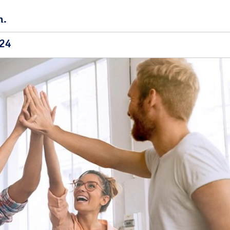
n.
24