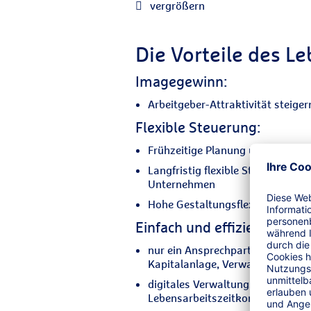
vergrößern
Die Vorteile des Le
Imagegewinn:
Arbeitgeber-Attraktivität steige
Flexible Steuerung:
Frühzeitige Planung und Finanz
Langfristig flexible Steuerung vo
Unternehmen
Hohe Gestaltungsflexibilität bei
Einfach und effizient mit R
nur ein Ansprechpartner - alles 
Kapitalanlage, Verwaltung, Inso
digitales Verwaltungsportal - jede
Lebensarbeitszeitkonto.