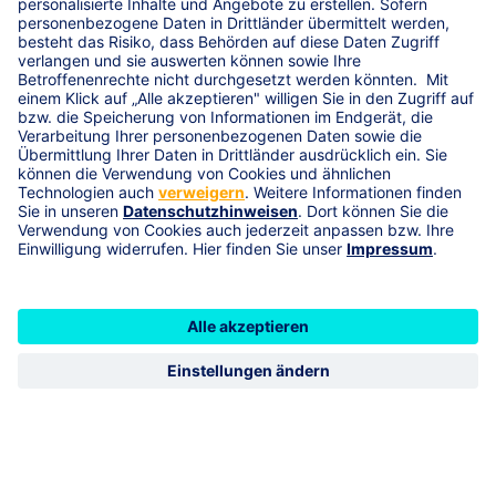
Service-Hotline
Versicherungsbedingungen für die
Ertragsschadensversicherung
Unsere Standorte
Friedrich-List-Str. 9a
78234
Engen
Steigäcker 40
78176
Blumberg
Am Schmittendobel 4
78187
Geisingen