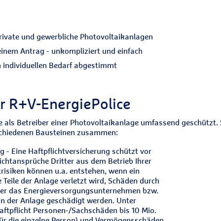
ivate und gewerbliche Photovoltaikanlagen
inem Antrag - unkompliziert und einfach
 individuellen Bedarf abgestimmt
r R+V-EnergiePolice
e als Betreiber einer Photovoltaikanlage umfassend geschützt. S
rschiedenen Bausteinen zusammen:
g - Eine Haftpflichtversicherung schützt vor
lichtansprüche Dritter aus dem Betrieb Ihrer
trisiken können u.a. entstehen, wenn ein
 Teile der Anlage verletzt wird, Schäden durch
der das Energieversorgungsunternehmen bzw.
in der Anlage geschädigt werden. Unter
aftpflicht Personen-/Sachschäden bis 10 Mio.
für die einzelne Person) und Vermögensschäden