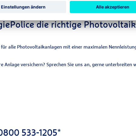
ndlungen von Dritten, beauftragten
tern oder eigenen Mitarbeitern (z. B. Betrug,
ternet, Diebstahl, Unterschlagung) ab.
giePolice die richtige Photovoltai
h für alle Photovoltaikanlagen mit einer maximalen Nennleistu
e Anlage versichern? Sprechen Sie uns an, gerne unterbreiten wi
 0800 533-1205*