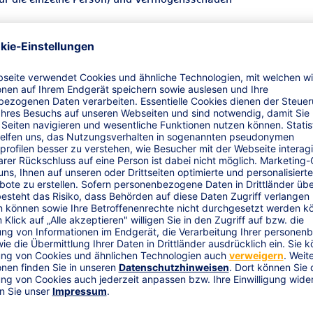
lektronikversicherung schützt Sie vor dem
ch technische Schäden bzw. deren Reparaturen
ind u.a. Photovoltaikmodule, Tragrahmen,
d Regeltechnik,
ngen, Gleich- und
peichermedien (Akkumulatoren, wieder
ele sonstige zum Lieferumfang der Anlage
icher Nutzungsausfall Ihrer Anlage ist bis zu
hmensleiter einer Betreibergesellschaft für
e unmittelbar und unbegrenzt mit Ihrem
H-Geschäftsführer. Der Versicherungsschutz
lichtverletzung in Ausübung Ihrer
mögensschaden von Ihrem Unternehmen oder
n.
nalität - Sichern Sie das Firmenvermögen