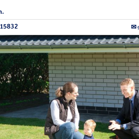
n.
615832