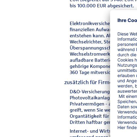
bis 100.000 EUR abgesichert.
Elektronikversicherung - Die E
finanziellen Aufwand, der dur
entstehen kann. Abgesichert s
Wechselrichter, Steuerungs- un
Überspannungsschutzeinrichtu
Wechselstromverkabelungen, S
aufladbare Batterien) sowie vi
gehörige Komponenten. Ein mögl
360 Tage mitversichert
zusätzlich für Firmenkunden:
D&O-Versicherung - Als Unterne
Photovoltaikanlagen haften Si
Privatvermögen - auch als Gmb
greift, wenn Sie wegen einer Pf
Organtätigkeit für einen Ver
Dritten haftbar gemacht werde
Internet- und Wirtschaftskrimi