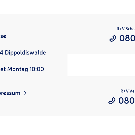
R+V Scha
sse
080
44 Dippoldiswalde
net Montag 10:00
R+V Ver
pressum
080